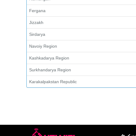
Fergana
Jizzakh
Sirdarya
Navoiy Region
Kashkadarya Region
Surkhandarya Region
Karakalpakstan Republic